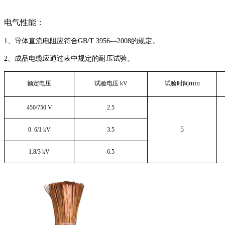
电气性能：
1
、
导体直流电阻应符合
GB/T 3956—2008
的规定。
2
、
成品电缆
应通过表中规定的
耐压试验
。
min
额定电压
试验电压
kV
试验时间
450/750 V
2.5
5
0.
6/1
kV
3.5
1.8/3 kV
6.5