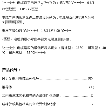
1
、
电缆额定电压
U
/
U
分别为：
450/750 V
、
0.6/1
0
kV
、
1.8
/
3
kV
。
电缆导体的长期允许工作温度分别为：电压等级
450/750 V
为
70
℃
；
电压等级
0.6/1 kV
、
1.8
/
3
kV
为
90 ℃
。
2
、
电缆的最小弯曲半径为电缆直径的
6
倍。
3
、
电缆适应的最低环境温度
为：
普通型：
-25 ℃
，
耐寒型：
-40
℃
，
耐严寒型：
-55 ℃
。
产品代号
：
风力发电用电缆系列代号
…………………………………… FD
铜导体
…………………………………………………………
（
T
）
乙丙橡皮或其他相当的合成弹性体绝缘
………………………E
硅橡胶或
其他相当的合成弹性体
绝缘
…………………………G